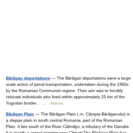
Bărăgan deportations
— The Bărăgan deportations were a large
scale action of penal transportation, undertaken during the 1950s
by the Romanian Communist regime. Their aim was to forcibly
relocate individuals who lived within approximately 25 km of the
Yugoslav border… …
Wikipedia
Bărăgan Plain
— The Bărăgan Plain ( ro. Câmpia Bărăganului) is
a steppe plain in south central Romania, part of the Romanian
Plain. It lies south of the River Călmăţui, a tributary of the Danube.
It is mostly a cereal growing area.ClimateThe Bărăgan Plain has…