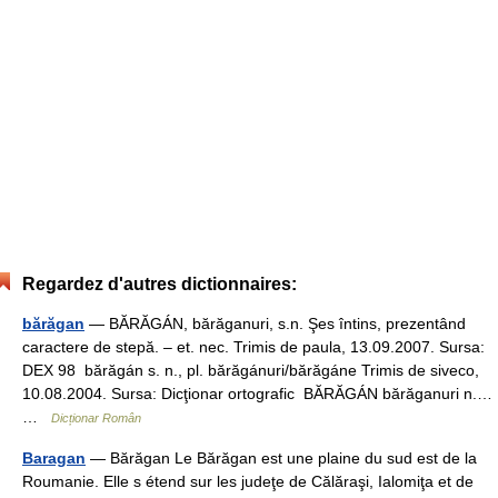
Regardez d'autres dictionnaires:
bărăgan
— BĂRĂGÁN, bărăganuri, s.n. Şes întins, prezentând
caractere de stepă. – et. nec. Trimis de paula, 13.09.2007. Sursa:
DEX 98 bărăgán s. n., pl. bărăgánuri/bărăgáne Trimis de siveco,
10.08.2004. Sursa: Dicţionar ortografic BĂRĂGÁN bărăganuri n.…
…
Dicționar Român
Baragan
— Bărăgan Le Bărăgan est une plaine du sud est de la
Roumanie. Elle s étend sur les judeţe de Călăraşi, Ialomiţa et de