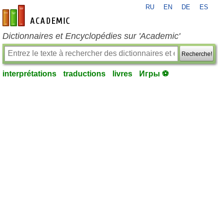
RU
EN
DE
ES
fr-academic.com
Dictionnaires et Encyclopédies sur 'Academic'
Recherche!
interprétations
traductions
livres
Игры ⚽