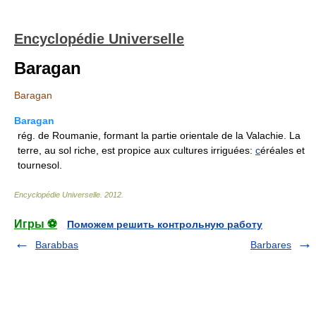
Encyclopédie Universelle
Baragan
Baragan
Baragan
rég. de Roumanie, formant la partie orientale de la Valachie. La
terre, au sol riche, est propice aux cultures irriguées:
c
éréales et
tournesol.
Encyclopédie Universelle
.
2012
.
Игры ⚽
Поможем решить контрольную работу
Barabbas
Barbares