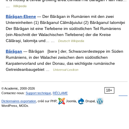
…
Wikipedia
Bărăgan-Ebene
— Der Bărăgan in Rumänien mit den zwei
Untereinheiten (1) Bărăganul Călmăţuiului (2) Bărăganul Ialomiţei
Der Bărăgan ist eine Tiefebene im südöstlichen Teil Rumäniens
(ein Abschnitt der Walachischen Tiefebene) der die Kreise
Călăraşi, Ialomiţa und… …
Deutsch Wikipedia
Bărăgan
— Bărăgạn [bərə ] der, Schwarzerdesteppe im Süden
Rumäniens, in der Walachei zwischen dem südöstlichen
Karpatenvorland und der Donau, das wichtigste rumänische
Getreideanbaugebiet …
Universal-Lexikon
© Academic, 2000-2026
18+
Contactez-nous:
Support technique
,
RÉCLAME
Dictionnaires exportation
, créé sur PHP,
Joomla,
Drupal,
WordPress, MODx.