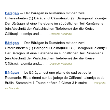
Baragan
— Der Bărăgan in Rumänien mit den zwei
Untereinheiten (1) Bărăganul Călmăţuiului (2) Bărăganul Ialomiţei
Der Bărăgan ist eine Tiefebene im südöstlichen Teil Rumäniens
(ein Abschnitt der Walachischen Tiefebene) der die Kreise
Călăraşi, Ialomiţa und… …
Deutsch Wikipedia
Bărăgan
— Der Bărăgan in Rumänien mit den zwei
Untereinheiten (1) Bărăganul Călmățuiului (2) Bărăganul Ialomiței
Der Bărăgan ist eine Tiefebene im südöstlichen Teil Rumäniens
(ein Abschnitt der Walachischen Tiefebene) der die Kreise
Călărași, Ialomița und… …
Deutsch Wikipedia
Bărăgan
— Le Bărăgan est une plaine du sud est de la
Roumanie. Elle s étend sur les județe de Călărași, Ialomița et de
Brăila. Sommaire 1 Faune et flore 2 Climat 3 Histoire …
Wikipédia
en Français